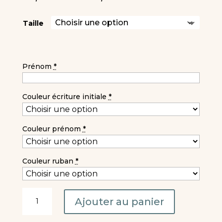
de
prix :
Taille
16,00 €
à
21,00 €
Prénom
*
Couleur écriture initiale
*
Couleur prénom
*
Couleur ruban
*
quantité
Ajouter au panier
de
Sac