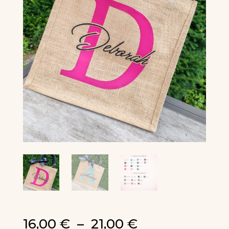
Plage
16,00
€
–
21,00
€