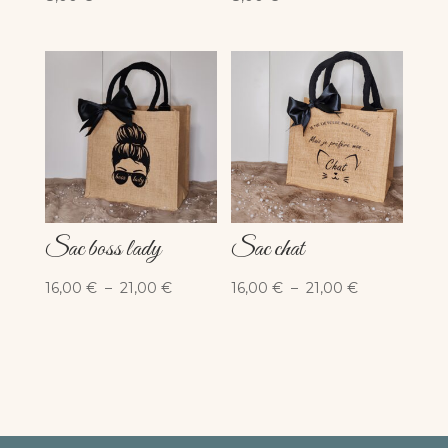
Sac boss lady
Sac chat
Plage
Plage
16,00
€
–
21,00
€
16,00
€
–
21,00
€
de
de
prix :
prix :
16,00 €
16,00 €
à
à
21,00 €
21,00 €