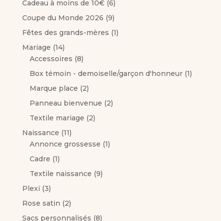
6
Cadeau à moins de 10€
6
p
9
Coupe du Monde 2026
9
r
p
1
Fêtes des grands-mères
1
o
r
p
1
Mariage
14
d
o
r
4
8
Accessoires
8
u
d
o
p
p
i
1
Box témoin - demoiselle/garçon d'honneur
1
u
d
r
r
t
p
i
2
Marque place
2
u
o
o
s
r
t
p
i
2
Panneau bienvenue
2
d
d
o
s
r
t
p
u
u
2
Textile mariage
2
d
o
r
i
i
p
u
1
Naissance
11
d
o
t
t
r
i
1
1
Annonce grossesse
1
u
d
s
s
o
t
p
p
i
1
Cadre
1
u
d
r
r
t
p
i
9
Textile naissance
9
u
o
o
s
r
t
p
i
3
Plexi
3
d
d
o
s
r
t
p
u
u
2
Rose satin
2
d
o
s
r
i
i
p
u
8
Sacs personnalisés
8
d