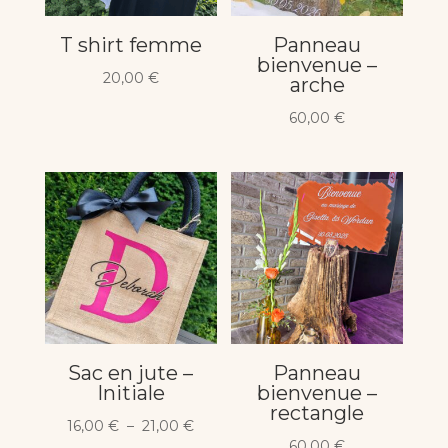
T shirt femme
Panneau
bienvenue –
20,00
€
arche
60,00
€
Sac en jute –
Panneau
Initiale
bienvenue –
rectangle
Plage
16,00
€
–
21,00
€
60,00
€