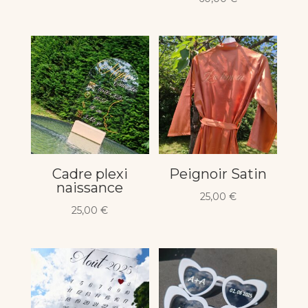
de
prix :
16,00 €
à
21,00 €
Cadre plexi
Peignoir Satin
naissance
25,00
€
25,00
€