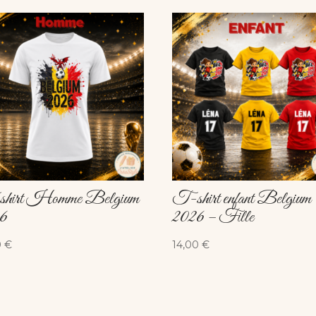
hirt Homme Belgium
T-shirt enfant Belgium
6
2026 – Fille
0
€
14,00
€