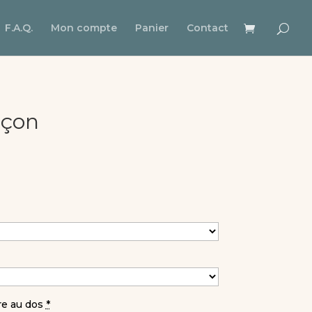
F.A.Q.
Mon compte
Panier
Contact
rçon
e au dos
*