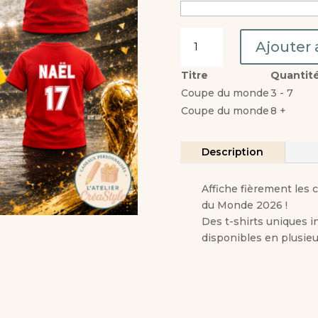
quantité
Ajouter 
de
T-
Titre
Quantit
shirt
Coupe du monde
3 - 7
enfant
Coupe du monde
8 +
belgium
2026
-
Description
Garçon
Affiche fièrement les 
du Monde 2026 !
Des t-shirts uniques i
disponibles en plusieu