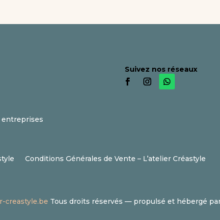
Suivez nos réseaux
s entreprises
style
Conditions Générales de Vente – L’atelier Créastyle
er-creastyle.be
Tous droits réservés — propulsé et hébergé pa