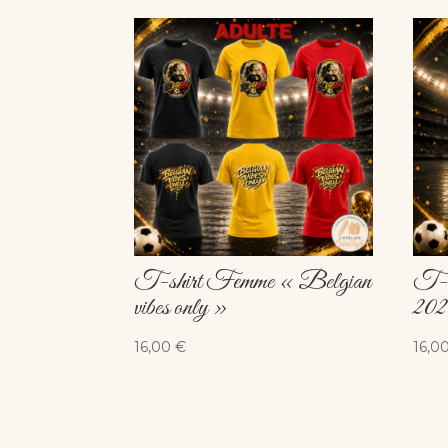
T-shirt Femme « Belgian
T-s
vibes only »
202
16,00
€
16,0