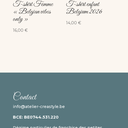
T-shirt Femme
T-shirt enfant
« Belgian vibes
Belgium 2026
only »
14,00
€
16,00
€
Contact
info@atelier-creastyle.be
BCE:
BE
0744.531.220
Régime particulier de franchise des petites