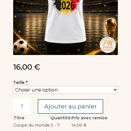
16,00
€
Taille
*
quantité
Ajouter au panier
de
T-
Titre
Quantité
Prix avec remise
shirt
Coupe du monde
3 - 7
14,00
€
Homme